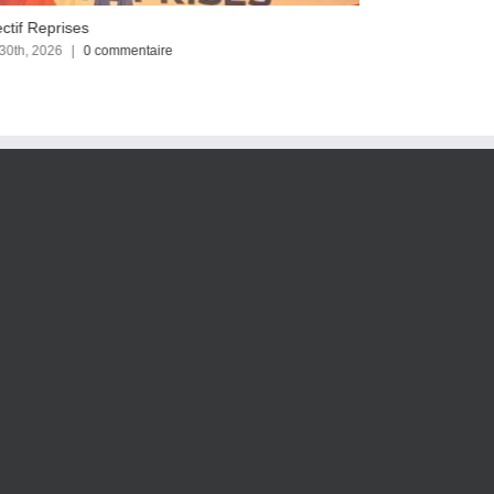
ctif Reprises
Focus sur le C
 30th, 2026
|
0 commentaire
avril 23rd, 2026
|