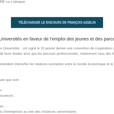
PME va s’attaquer.
TÉLÉCHARGER LE DISCOURS DE FRANÇOIS ASSELIN
niversités en faveur de l’emploi des jeunes et des parc
 Universités, ont signé le 10 janvier dernier une convention de coopération af
e de leurs études ainsi que les parcours professionnels, notamment ceux des
endent intensifier les relations existantes entre le monde économique et le mo
ues que sont :
n ;
aissances ;
es ;
ts d’entreprises au sein des instances universitaires.