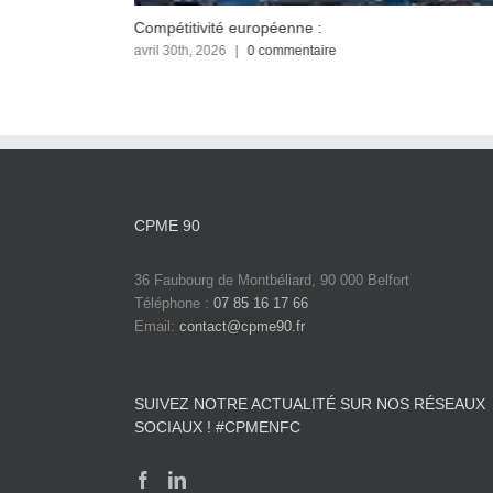
Compétitivité européenne :
avril 30th, 2026
|
0 commentaire
CPME 90
36 Faubourg de Montbéliard, 90 000 Belfort
Téléphone :
07 85 16 17 66
Email:
contact@cpme90.fr
SUIVEZ NOTRE ACTUALITÉ SUR NOS RÉSEAUX
SOCIAUX ! #CPMENFC