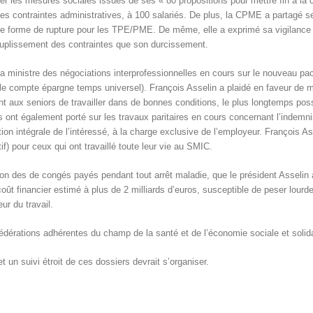
 les mesures sociales issues de ses « 80 propositions pour mettre fin à la c
 des contraintes administratives, à 100 salariés. De plus, la CPME a partagé 
tte forme de rupture pour les TPE/PME. De même, elle a exprimé sa vigilance q
ssouplissement des contraintes que son durcissement.
a ministre des négociations interprofessionnelles en cours sur le nouveau pacte 
t le compte épargne temps universel). François Asselin a plaidé en faveur de m
t aux seniors de travailler dans de bonnes conditions, le plus longtemps possi
ont également porté sur les travaux paritaires en cours concernant l’indemni
on intégrale de l’intéressé, à la charge exclusive de l’employeur. François As
if) pour ceux qui ont travaillé toute leur vie au SMIC.
ition des de congés payés pendant tout arrêt maladie, que le président Asseli
t financier estimé à plus de 2 milliards d’euros, susceptible de peser lourdem
eur du travail.
s fédérations adhérentes du champ de la santé et de l’économie sociale et solida
t un suivi étroit de ces dossiers devrait s’organiser.