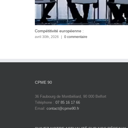
Compétitivité européenne :
avril 30th, 2026
|
0 commentaire
CPME 90
36 Faubourg de Montbéliard, 90 000 Belfort
Téléphone :
07 85 16 17 66
Email:
contact@cpme90.fr