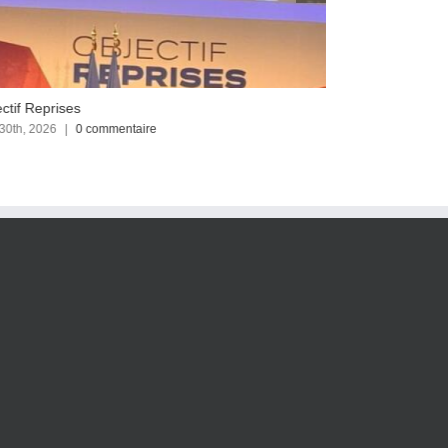
ctif Reprises
Focus sur le C
 30th, 2026
|
0 commentaire
avril 23rd, 2026
|