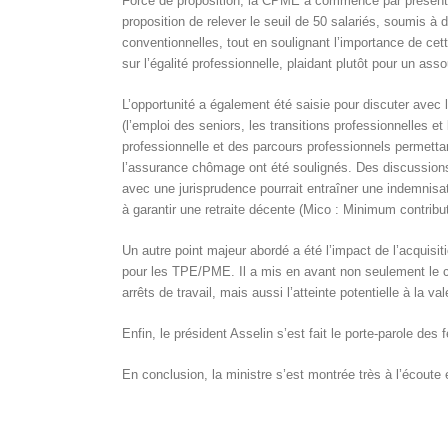
Force de proposition, la CPME a commencé par présenter
proposition de relever le seuil de 50 salariés, soumis à
conventionnelles, tout en soulignant l’importance de ce
sur l’égalité professionnelle, plaidant plutôt pour un a
L’opportunité a également été saisie pour discuter avec l
(l’emploi des seniors, les transitions professionnelles e
professionnelle et des parcours professionnels permettan
l’assurance chômage ont été soulignés. Des discussions 
avec une jurisprudence pourrait entraîner une indemnisati
à garantir une retraite décente (Mico : Minimum contribut
Un autre point majeur abordé a été l’impact de l’acquis
pour les TPE/PME. Il a mis en avant non seulement le coû
arrêts de travail, mais aussi l’atteinte potentielle à la val
Enfin, le président Asselin s’est fait le porte-parole de
En conclusion, la ministre s’est montrée très à l’écoute e