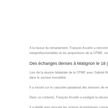
A la faveur du remaniement, François Asselin a rencontré
interprofessionnelles et les propositions de la CPME, en
Des échanges denses à Matignon le 18 j
Lors de la réunion bilatérale de la CPME avec Gabriel Att
dans le secteur immobilier.
Il a insisté sur le caractère paradoxal des tensions de
Dans ce contexte, François Asselin a souligné la nécessité
Il a plaidé pour rassurer les acteurs économiques concer