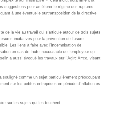
omplexité administrative ». Cela inclut notamment la
ses suggestions pour améliorer le régime des ruptures
uant à une éventuelle surtransposition de la directive
de la vie au travail qui s’articule autour de trois sujets
esures incitatives pour la prévention de l’usure
ble. Les liens à faire avec l’indemnisation de
sation en cas de faute inexcusable de l’employeur qui
selin a aussi évoqué les travaux sur l’Agirc Arrco, visant
n a souligné comme un sujet particulièrement préoccupant
ent sur les petites entreprises en période d’inflation es
ire sur les sujets qui les touchent.