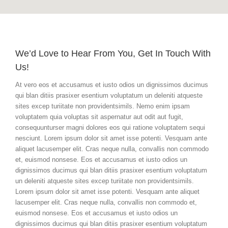
We’d Love to Hear From You, Get In Touch With
Us!
At vero eos et accusamus et iusto odios un dignissimos ducimus
qui blan ditiis prasixer esentium voluptatum un deleniti atqueste
sites excep turiitate non providentsimils. Nemo enim ipsam
voluptatem quia voluptas sit aspernatur aut odit aut fugit,
consequunturser magni dolores eos qui ratione voluptatem sequi
nesciunt. Lorem ipsum dolor sit amet isse potenti. Vesquam ante
aliquet lacusemper elit. Cras neque nulla, convallis non commodo
et, euismod nonsese. Eos et accusamus et iusto odios un
dignissimos ducimus qui blan ditiis prasixer esentium voluptatum
un deleniti atqueste sites excep turiitate non providentsimils.
Lorem ipsum dolor sit amet isse potenti. Vesquam ante aliquet
lacusemper elit. Cras neque nulla, convallis non commodo et,
euismod nonsese. Eos et accusamus et iusto odios un
dignissimos ducimus qui blan ditiis prasixer esentium voluptatum