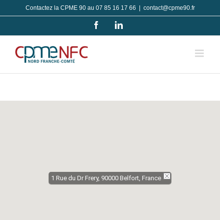
Passer
Contactez la CPME 90 au 07 85 16 17 66
|
contact@cpme90.fr
au
Facebook
LinkedIn
contenu
1 Rue du Dr Frery, 90000 Belfort, France