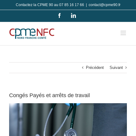
Passer
Contactez la CPME 90 au 07 85 16 17 66
|
contact@cpme90.fr
au
Facebook
LinkedIn
contenu
Précédent
Suivant
Congés Payés et arrêts de travail