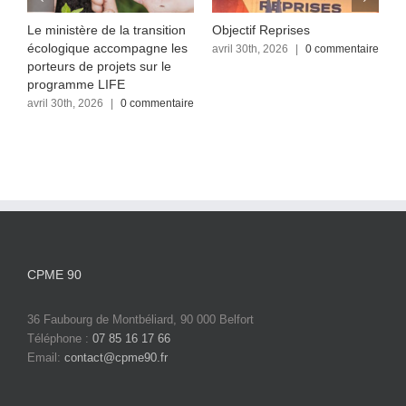
Le ministère de la transition
Objectif Reprises
F
écologique accompagne les
re
avril 30th, 2026
|
0 commentaire
a
c
porteurs de projets sur le
programme LIFE
avril 30th, 2026
|
0 commentaire
CPME 90
36 Faubourg de Montbéliard, 90 000 Belfort
Téléphone :
07 85 16 17 66
Email:
contact@cpme90.fr