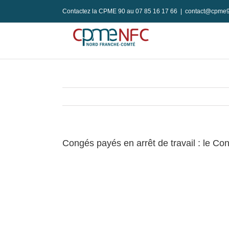
Passer
Contactez la CPME 90 au 07 85 16 17 66
|
contact@cpme9
au
contenu
Congés payés en arrêt de travail : le Cons