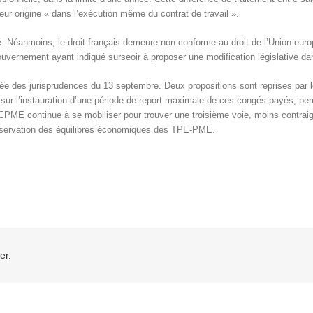
leur origine « dans l’exécution même du contrat de travail ».
 Néanmoins, le droit français demeure non conforme au droit de l’Union europé
gouvernement ayant indiqué surseoir à proposer une modification législative da
rtée des jurisprudences du 13 septembre. Deux propositions sont reprises par
 sur l’instauration d’une période de report maximale de ces congés payés, p
 CPME continue à se mobiliser pour trouver une troisième voie, moins contraign
 préservation des équilibres économiques des TPE-PME.
er.