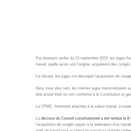
Par plusieurs arrêts du 13 septembre 2023, les juges fran
travail, quelle qu’en soit l’origine, acquièrent des congé
Ce faisant, les juges ont découplé l’acquisition de congés 
Deux mois plus tard, les mêmes juges transmettaient au C
état actuel était ou non conforme à la Constitution et gar
La CPME, fortement attachée à la valeur travail, a souten
La
décision du Conseil constitutionnel a été rendue le 8 f
l’acquisition de congés payés à la réalisation d’un travai
arrêt de travail pour accident du travail ou maladie profes