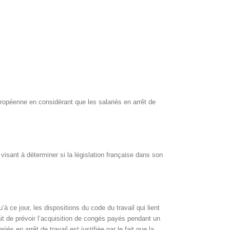
européenne en considérant que les salariés en arrêt de
visant à déterminer si la législation française dans son
’à ce jour, les dispositions du code du travail qui lient
fait de prévoir l’acquisition de congés payés pendant un
és en arrêt de travail est justifiée par le fait que la