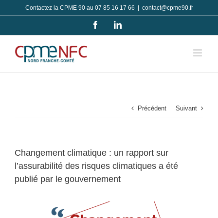
Passer
Contactez la CPME 90 au 07 85 16 17 66
|
contact@cpme90.fr
au
Facebook
LinkedIn
contenu
Précédent
Suivant
Changement climatique : un rapport sur
l’assurabilité des risques climatiques a été
publié par le gouvernement