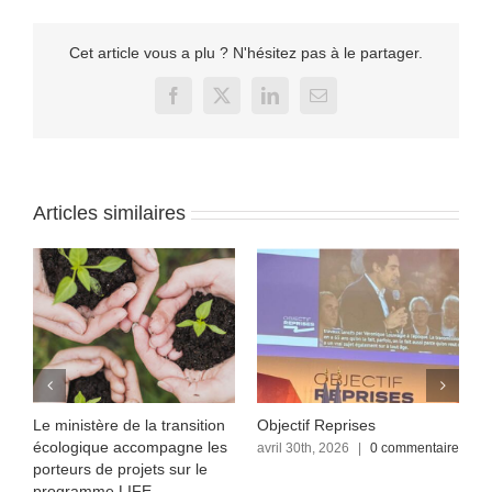
Cet article vous a plu ? N'hésitez pas à le partager.
Facebook
X
LinkedIn
Email
Articles similaires
Le ministère de la transition
Objectif Reprises
F
écologique accompagne les
re
avril 30th, 2026
|
0 commentaire
a
c
porteurs de projets sur le
programme LIFE