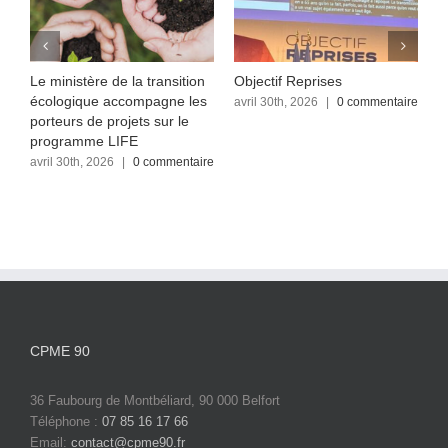
Le ministère de la transition
Objectif Reprises
F
écologique accompagne les
re
avril 30th, 2026
|
0 commentaire
a
c
porteurs de projets sur le
programme LIFE
avril 30th, 2026
|
0 commentaire
CPME 90
36 Faubourg de Montbéliard, 90 000 Belfort
Téléphone :
07 85 16 17 66
Email:
contact@cpme90.fr