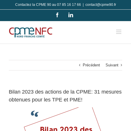
Passer
Contactez la CPME 90 au 07 85 16 17 66
|
contact@cpme90.fr
au
Facebook
LinkedIn
contenu
Précédent
Suivant
Bilan 2023 des actions de la CPME: 31 mesures
obtenues pour les TPE et PME!