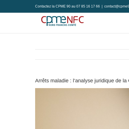
Passer
Contactez la CPME 90 au 07 85 16 17 66
|
contact@cpme9
au
contenu
Arrêts maladie : l’analyse juridique de 