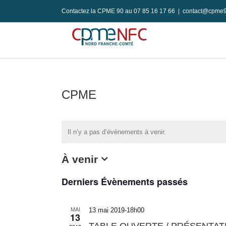
Passer
Contactez la CPME 90 au 07 85 16 17 66
|
contact@cpme9
au
contenu
CPME
Il n’y a pas d’évènements à venir.
À venir
Sélectionnez
Derniers Évènements passés
une
date.
MAI
13 mai 2019-18h00
13