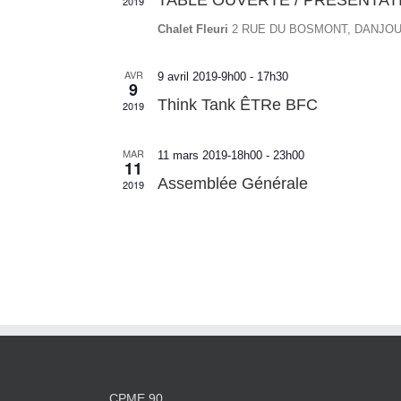
TABLE OUVERTE / PRÉSENTAT
2019
Chalet Fleuri
2 RUE DU BOSMONT, DANJOU
AVR
9 avril 2019-9h00
-
17h30
9
Think Tank ÊTRe BFC
2019
MAR
11 mars 2019-18h00
-
23h00
11
Assemblée Générale
2019
CPME 90