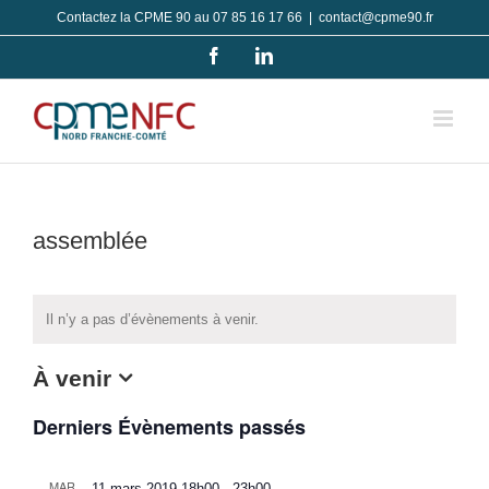
Passer
Contactez la CPME 90 au 07 85 16 17 66
|
contact@cpme90.fr
au
Facebook
LinkedIn
contenu
assemblée
Il n’y a pas d’évènements à venir.
À venir
Sélectionnez
Derniers Évènements passés
une
date.
MAR
11 mars 2019-18h00
-
23h00