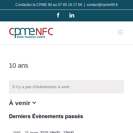
Passer
Contactez la CPME 90 au 07 85 16 17 66
|
contact@cpme90.fr
au
Facebook
LinkedIn
contenu
10 ans
Il n’y a pas d’évènements à venir.
À venir
Sélectionnez
Derniers Évènements passés
une
date.
MAR
11 mars 2019-18h00
-
23h00