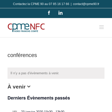
Passer
Contactez la CPME 90 au 07 85 16 17 66
|
contact@cpme90.fr
au
Facebook
LinkedIn
contenu
conférences
Il n’y a pas d’évènements à venir.
À venir
Sélectionnez
Derniers Évènements passés
une
date.
JAN
23 janvier 2020-11h30
-
13h30