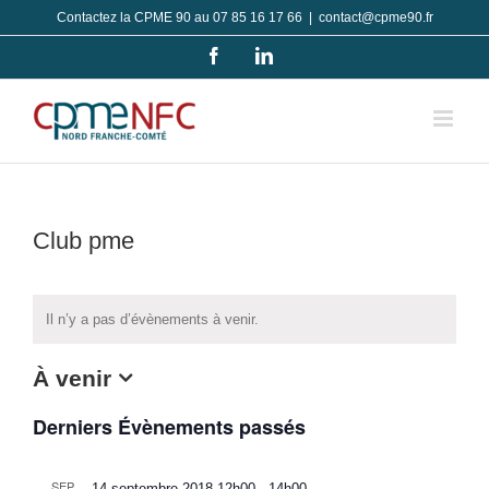
Passer
Contactez la CPME 90 au 07 85 16 17 66
|
contact@cpme90.fr
au
Facebook
LinkedIn
contenu
Club pme
Il n’y a pas d’évènements à venir.
À venir
Sélectionnez
Derniers Évènements passés
une
date.
SEP
14 septembre 2018-12h00
-
14h00