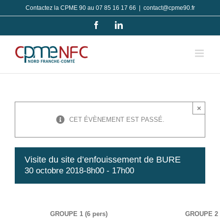
Passer
Contactez la CPME 90 au 07 85 16 17 66
|
contact@cpme90.fr
au
Facebook
LinkedIn
contenu
×
CET ÉVÈNEMENT EST PASSÉ.
Visite du site d’enfouissement de BURE
30 octobre 2018-8h00
-
17h00
GROUPE 1 (6 pers)
GROUPE 2 (