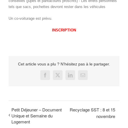
conseillés (jupes et pantacourts proscrits) ‐ Les effets personnels
tels que sacs, pochettes devront rester dans les véhicules
Un co-voiturage est prévu.
INSCRIPTION
Cet article vous a plu ? N'hésitez pas à le partager.
Facebook
X
LinkedIn
Email
Petit Déjeuner – Document
Recyclage SST : 8 et 15
Unique et Semaine du
novembre
Logement