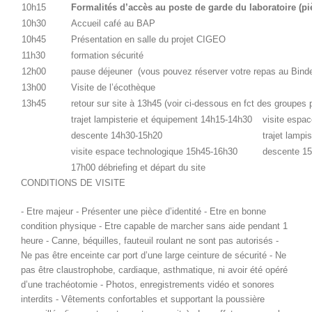
10h15
Formalités d’accès au poste de garde du laboratoire (piè
10h30
Accueil café au BAP
10h45
Présentation en salle du projet CIGEO
11h30
formation sécurité
12h00
pause déjeuner (vous pouvez réserver votre repas au Binde
13h00
Visite de l’écothèque
13h45
retour sur site à 13h45 (voir ci-dessous en fct des groupes p
trajet lampisterie et équipement 14h15-14h30
visite espa
descente 14h30-15h20
trajet lampi
visite espace technologique 15h45-16h30
descente 1
17h00 débriefing et départ du site
CONDITIONS DE VISITE
‐ Etre majeur ‐ Présenter une pièce d’identité ‐ Etre en bonne
condition physique ‐ Etre capable de marcher sans aide pendant 1
heure ‐ Canne, béquilles, fauteuil roulant ne sont pas autorisés ‐
Ne pas être enceinte car port d’une large ceinture de sécurité ‐ Ne
pas être claustrophobe, cardiaque, asthmatique, ni avoir été opéré
d’une trachéotomie ‐ Photos, enregistrements vidéo et sonores
interdits ‐ Vêtements confortables et supportant la poussière