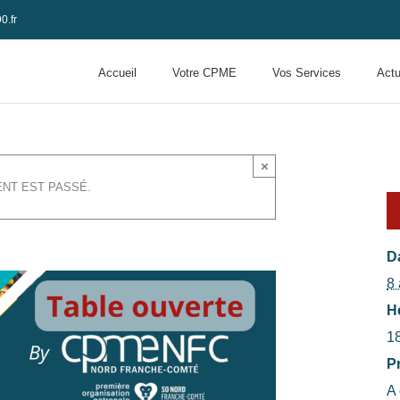
0.fr
Accueil
Votre CPME
Vos Services
Actu
×
NT EST PASSÉ.
gles changent !
Da
8 
H
1
Pr
A 