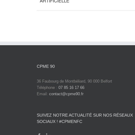
ARTIFICIELLE
CPME 90
36 Faubourg de Montbéliard, 90 000 Belfort
Téléphone :
07 85 16 17 66
Email:
contact@cpme90.fr
SUIVEZ NOTRE ACTUALITÉ SUR NOS RÉSEAUX
SOCIAUX ! #CPMENFC