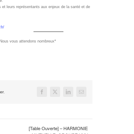
é.
s et leurs représentants aux enjeux de la santé et de
fr/
Nous vous attendons nombreux*
er.
Facebook
X
LinkedIn
Email
[Table Ouverte] – HARMONIE