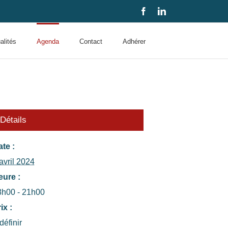
Facebook
LinkedIn
alités
Agenda
Contact
Adhérer
Détails
te :
avril 2024
eure :
8h00 - 21h00
ix :
définir