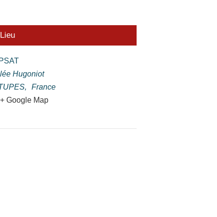
Lieu
PSAT
llée Hugoniot
TUPES
,
France
+ Google Map