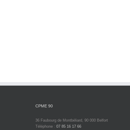
CPME 90
36 Faubourg de Montbéliard, 90 000 Belfort
Téléphone :
07 85 16 17 66