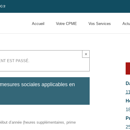
0.fr
Accueil
Votre CPME
Vos Services
Actu
×
NT EST PASSÉ.
Da
 mesures sociales applicables en
11
H
1
Pr
 début d’année (heures supplémentaires, prime
2