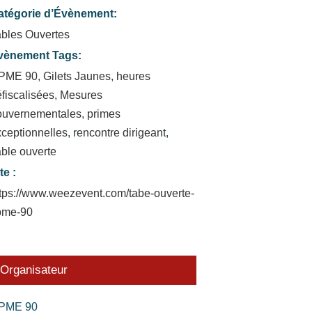
atégorie d’Évènement:
ables Ouvertes
vènement Tags:
PME 90
,
Gilets Jaunes
,
heures
fiscalisées
,
Mesures
ouvernementales
,
primes
ceptionnelles
,
rencontre dirigeant
,
ble ouverte
te :
ttps://www.weezevent.com/tabe-ouverte-
pme-90
Organisateur
PME 90