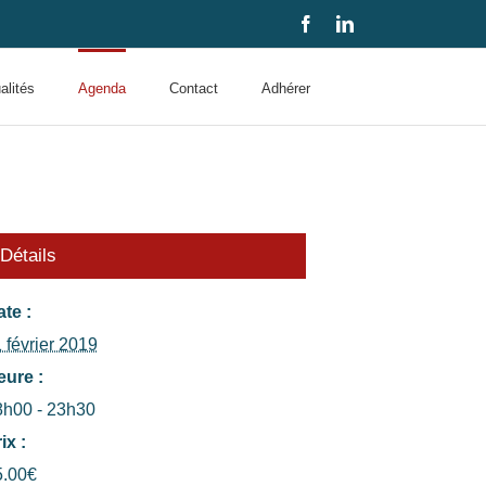
Facebook
LinkedIn
alités
Agenda
Contact
Adhérer
Détails
te :
 février 2019
eure :
8h00 - 23h30
ix :
5.00€