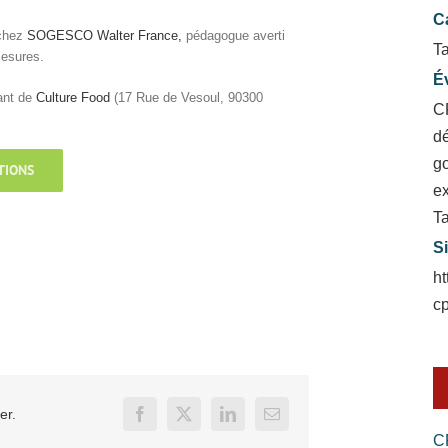
C
chez
SOGESCO Walter France
,
pédagogue averti
T
mesures.
É
ant de
Culture Food
(17 Rue de Vesoul, 90300
C
dé
g
TIONS
ex
Ta
Si
h
c
er.
Facebook
X
LinkedIn
Email
C