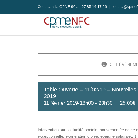
Passer
Contactez la CPME 90 au 07 85 16 17 66
|
contact@cpme9
au
contenu
CET ÉVÈNEME
Table Ouverte – 11/02/19 – Nouvelles
2019
11 février 2019-18h00
-
23h30
|
25.00€
Intervention sur l’actualité sociale mouvementée de ce
exceptionnelle, exonération ciblée, épargne salariale…)