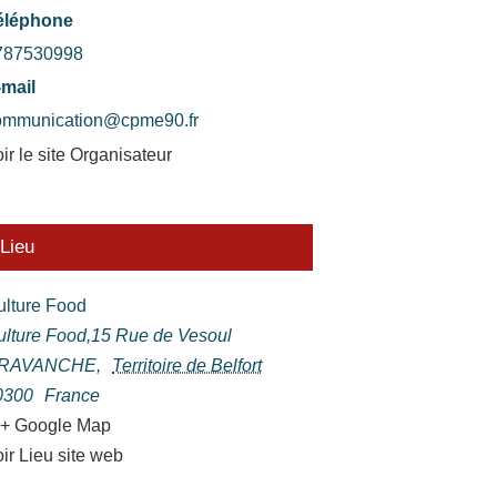
éléphone
787530998
-mail
ommunication@cpme90.fr
ir le site Organisateur
Lieu
ulture Food
ulture Food,15 Rue de Vesoul
RAVANCHE
,
Territoire de Belfort
0300
France
+ Google Map
ir Lieu site web