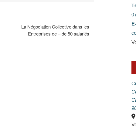
T
0
E
La Négociation Collective dans les
Entreprises de – de 50 salariés
c
Vo
C
C
C
9
Vo