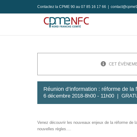
Passer
Contactez la CPME 90 au 07 85 16 17 66
|
contact@cpme9
au
contenu
CET ÉVÈNEME
Réunion d’information : réforme de la 
6 décembre 2018-8h00
-
11h00
|
GRAT
Venez découvrir les nouveaux enjeux de la réforme de la
nouvelles règles….