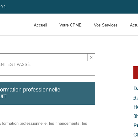
0.fr
Accueil
Votre CPME
Vos Services
Actu
×
NT EST PASSÉ.
Da
formation professionnelle
UIT
6
H
8
 formation professionnelle, les financements, les
Pr
G