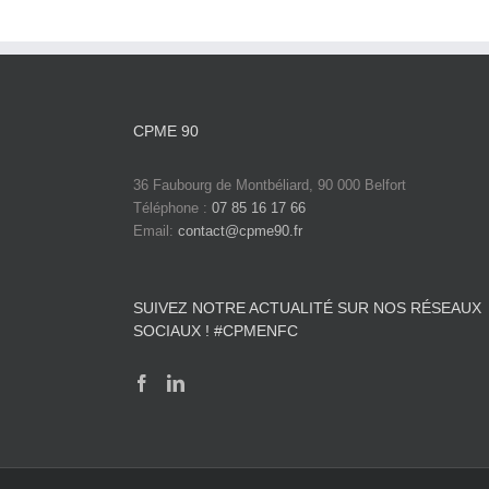
CPME 90
36 Faubourg de Montbéliard, 90 000 Belfort
Téléphone :
07 85 16 17 66
Email:
contact@cpme90.fr
SUIVEZ NOTRE ACTUALITÉ SUR NOS RÉSEAUX
SOCIAUX ! #CPMENFC