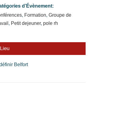
atégories d’Évènement:
onférences
,
Formation
,
Groupe de
avail
,
Petit dejeuner
,
pole rh
Lieu
définir Belfort