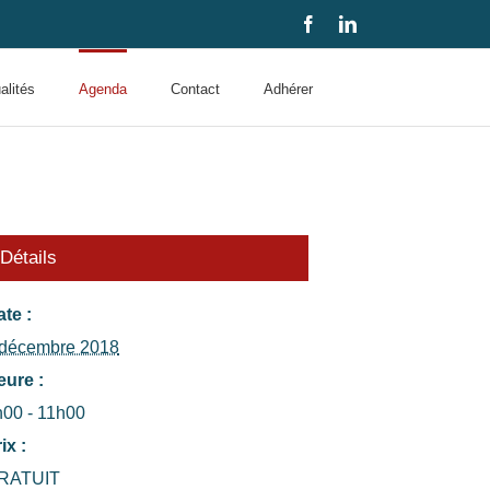
Facebook
LinkedIn
alités
Agenda
Contact
Adhérer
Détails
te :
 décembre 2018
eure :
h00 - 11h00
ix :
RATUIT