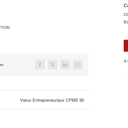
C
c
tr
PTION
a 
er.
Facebook
X
LinkedIn
Email
Vœux Entrepreneuriaux CPME 90