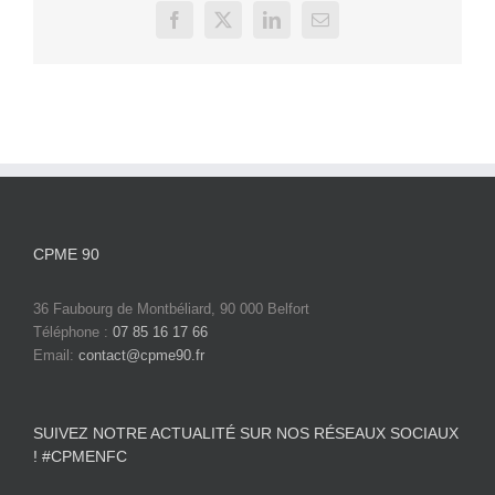
Facebook
X
LinkedIn
Email
CPME 90
36 Faubourg de Montbéliard, 90 000 Belfort
Téléphone :
07 85 16 17 66
Email:
contact@cpme90.fr
SUIVEZ NOTRE ACTUALITÉ SUR NOS RÉSEAUX SOCIAUX
! #CPMENFC