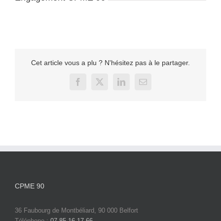
Cet article vous a plu ? N'hésitez pas à le partager.
Facebook
X
LinkedIn
Email
CPME 90
36 Faubourg de Montbéliard, 90 000 Belfort
Téléphone :
07 85 16 17 66