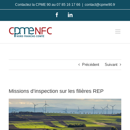
Passer
Contactez la CPME 90 au 07 85 16 17 66
|
contact@cpme90.fr
au
Facebook
LinkedIn
contenu
Précédent
Suivant
Missions d’inspection sur les filières REP